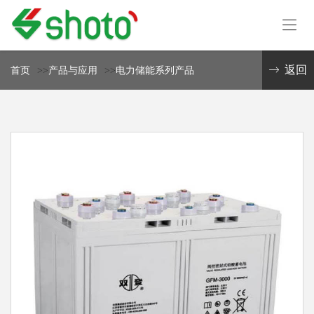
首
页
返回
首页
>>
产品与应用
>>
电力储能系列产品
产
品
与
关
应
于
用
我
技
们
术
与
新
服
闻
务
资
联
讯
系
我
们