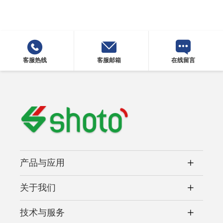
客服热线
客服邮箱
在线留言
产品与应用
关于我们
技术与服务