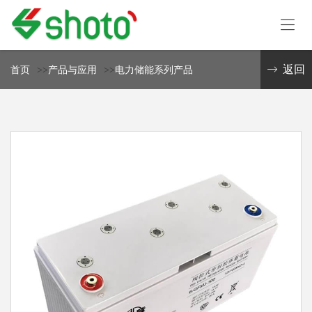
首
页
返回
首页
>>
产品与应用
>>
电力储能系列产品
产
品
与
关
应
于
用
我
技
们
术
与
新
服
闻
务
资
联
讯
系
我
们