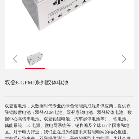
双登6-GFMJ系列胶体电池
双登蓄电池，大数据时代专业的绿色储能集成服务供应商，提供双
登铅酸蓄电池（双登AGM电池、双登卷绕电池、双登胶体电池、数
据中心高倍率电池、双登铅碳电池、汽车起停电池等）、锂电池、
储能系统、5G电源、微电网系统等，销售遍及全球127个国家和地
区。对于电力行业，我们正在成为创建未来智能电网的核心枢纽。
对交通行业来说，双登提供清洁、高效的新型电力能源，为社会发